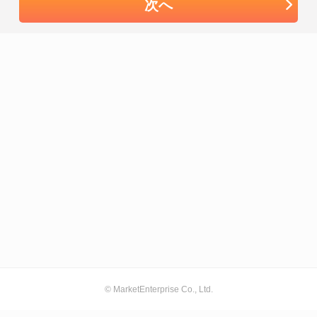
次へ
© MarketEnterprise Co., Ltd.