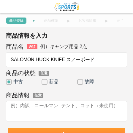
商品登録
商品確認
お客様情報
完了
商品情報を入力
商品名
例）キャンプ用品 2点
必須
商品の状態
任意
中古
新品
故障
商品情報
任意