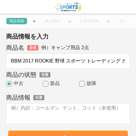
商品登録
商品確認
お客様情報
完了
商品情報を入力
商品名
例）キャンプ用品 2点
必須
商品の状態
任意
中古
新品
故障
商品情報
任意