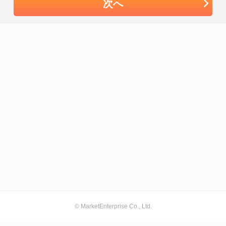
次へ
© MarketEnterprise Co., Ltd.