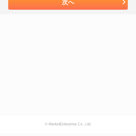
次へ
© MarketEnterprise Co., Ltd.