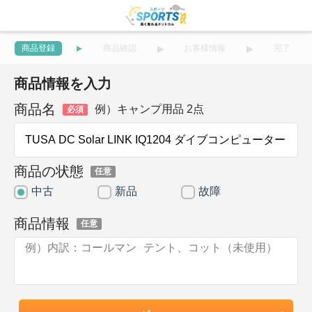
商品登録
商品確認
お客様情報
完了
商品情報を入力
商品名
例）キャンプ用品 2点
必須
商品の状態
任意
中古
新品
故障
商品情報
任意