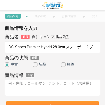
商品登録
商品確認
お客様情報
完了
商品情報を入力
商品名
例）キャンプ用品 2点
必須
商品の状態
任意
中古
新品
故障
商品情報
任意