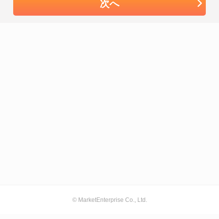
次へ
© MarketEnterprise Co., Ltd.