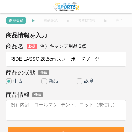
商品登録
商品確認
お客様情報
完了
商品情報を入力
商品名
例）キャンプ用品 2点
必須
商品の状態
任意
中古
新品
故障
商品情報
任意