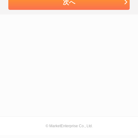
次へ
© MarketEnterprise Co., Ltd.