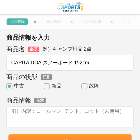
商品登録
商品確認
お客様情報
完了
商品情報を入力
商品名
例）キャンプ用品 2点
必須
商品の状態
任意
中古
新品
故障
商品情報
任意