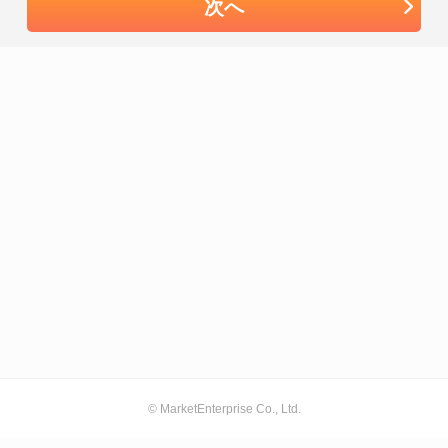
次へ
© MarketEnterprise Co., Ltd.