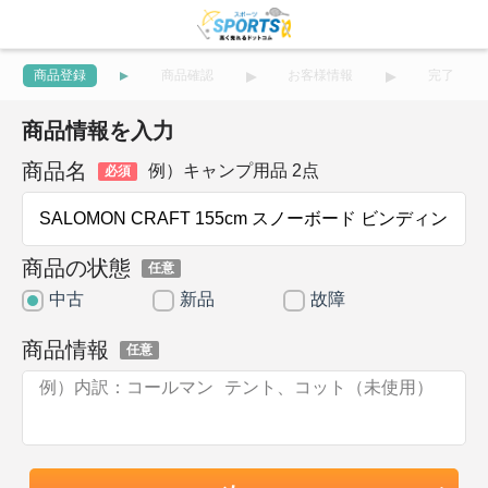
商品登録
商品確認
お客様情報
完了
商品情報を入力
商品名
例）キャンプ用品 2点
必須
商品の状態
任意
中古
新品
故障
商品情報
任意