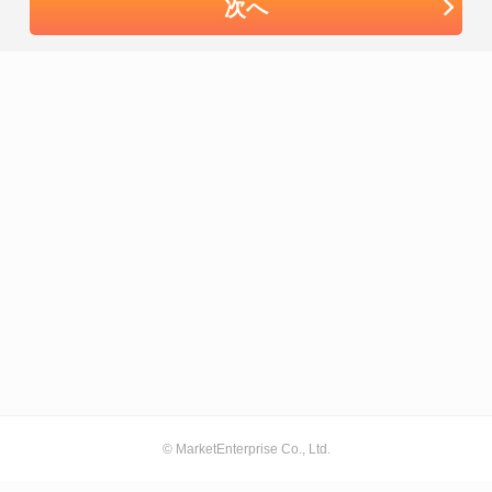
次へ
© MarketEnterprise Co., Ltd.