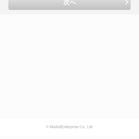
次へ
© MarketEnterprise Co., Ltd.