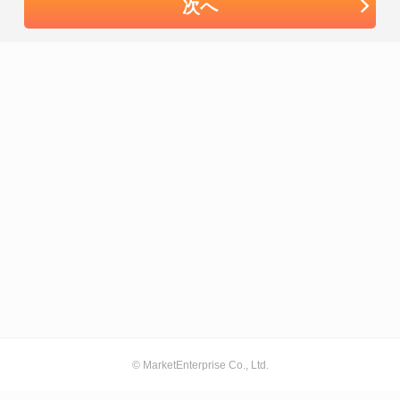
次へ
© MarketEnterprise Co., Ltd.