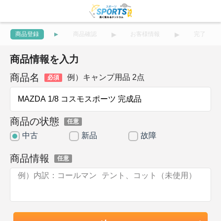
商品登録
商品確認
お客様情報
完了
商品情報を入力
商品名
例）キャンプ用品 2点
必須
商品の状態
任意
中古
新品
故障
商品情報
任意