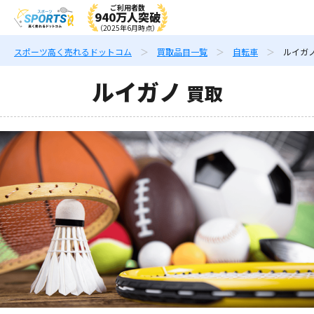
ご利用者数
940万人突破
（2025年6月時点）
スポーツ高く売れるドットコム
買取品目一覧
自転車
ルイガノ
ルイガノ
買取